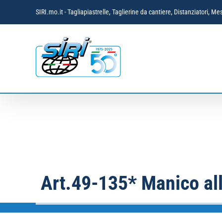
Salta
SIRI.mo.it - Tagliapiastrelle, Taglierine da cantiere, Distanziatori,
al
contenuto
Art.49-135* Manico al