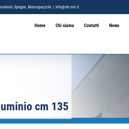
 Mescolatori, Spugne, Monospazzole
|
info@siri.mo.it
Home
Chi siamo
Contatti
News
luminio cm 135