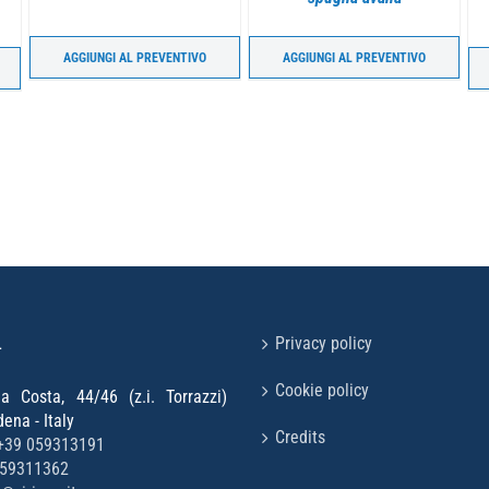
AGGIUNGI AL PREVENTIVO
AGGIUNGI AL PREVENTIVO
L
Privacy policy
Cookie policy
la Costa, 44/46 (z.i. Torrazzi)
na - Italy
Credits
+39 059313191
059311362