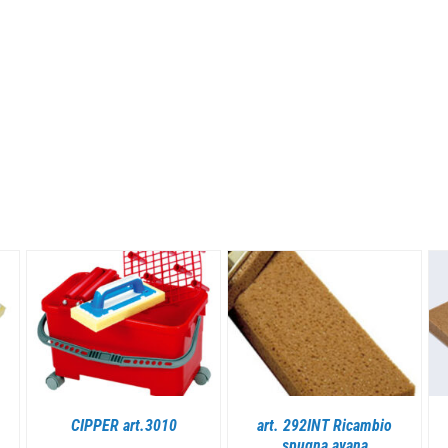
DETTAGLI
DETTAGLI
CIPPER art.3010
art. 292INT Ricambio
spugna avana