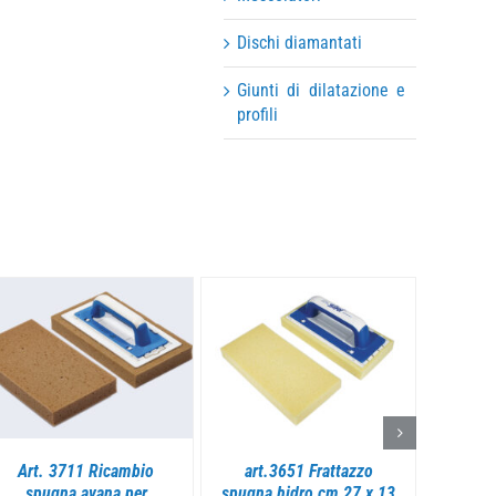
Dischi diamantati
Giunti di dilatazione e
profili
DETTAGLI
DETTAGLI
Art. 3711 Ricambio
art.3651 Frattazzo
Art. 75
spugna avana per
spugna hidro cm 27 x 13
in cellu