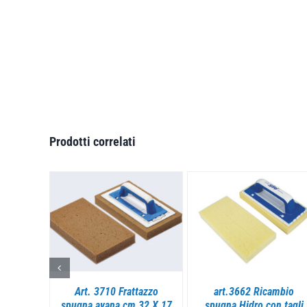
Prodotti correlati
I
DETTAGLI
DETTAGLI
nico
Art. 3710 Frattazzo
art.3662 Ricambio
175
spugna avana cm 32 X 17
spugna Hidro con tagli