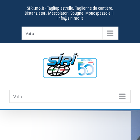
Salta
SIRI.mo.it - Tagliapiastrelle, Taglierine da cantiere,
al
Distanziatori, Mescolatori, Spugne, Monospazzole
|
contenuto
info@siri.mo.it
Vai a...
Vai a...