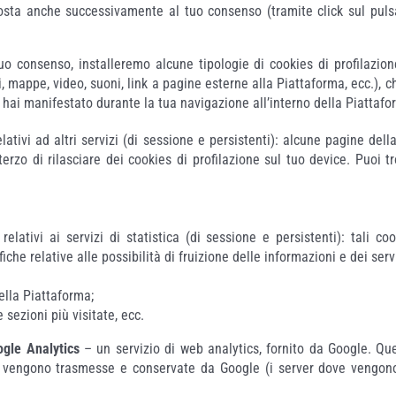
oposta anche successivamente al tuo consenso (tramite click sul pul
consenso, installeremo alcune tipologie di cookies di profilazione 
, mappe, video, suoni, link a pagine esterne alla Piattaforma, ecc.), c
e hai manifestato durante la tua navigazione all’interno della Piattafo
elativi ad altri servizi (di sessione e persistenti): alcune pagine de
rzo di rilasciare dei cookies di profilazione sul tuo device. Puoi t
 relativi ai servizi di statistica (di sessione e persistenti): tali
che relative alle possibilità di fruizione delle informazioni e dei ser
ella Piattaforma;
 sezioni più visitate, ecc.
ogle Analytics
– un servizio di web analytics, fornito da Google. Que
he vengono trasmesse e conservate da Google (i server dove vengono