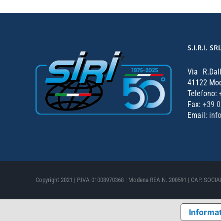
S.I.R.I. SR
Via R.Dal
41122 Mode
Telefono:
Fax:
+39 
Email:
inf
Copyright 2021 | P.IVA 01008970368 | Modena REA N. 200591 | CAP. SOCIALE
Informat