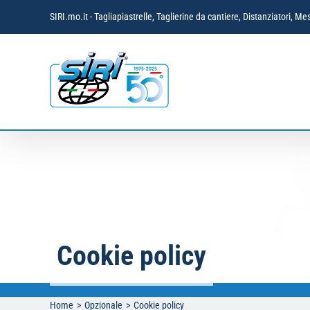
Salta
SIRI.mo.it - Tagliapiastrelle, Taglierine da cantiere, Distanziatori,
al
contenuto
Cookie policy
Home
Opzionale
Cookie policy