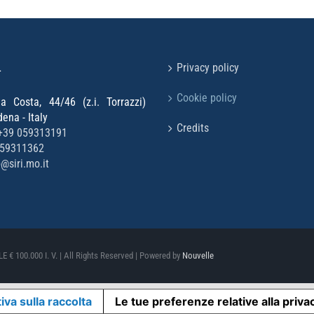
L
Privacy policy
Cookie policy
la Costa, 44/46 (z.i. Torrazzi)
na - Italy
Credits
+39 059313191
059311362
o@siri.mo.it
 € 100.000 I. V. | All Rights Reserved | Powered by
Nouvelle
iva sulla raccolta
Le tue preferenze relative alla priva