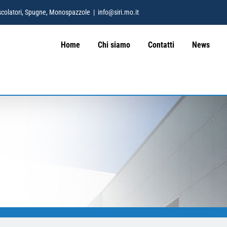
 Mescolatori, Spugne, Monospazzole
|
info@siri.mo.it
Home
Chi siamo
Contatti
News