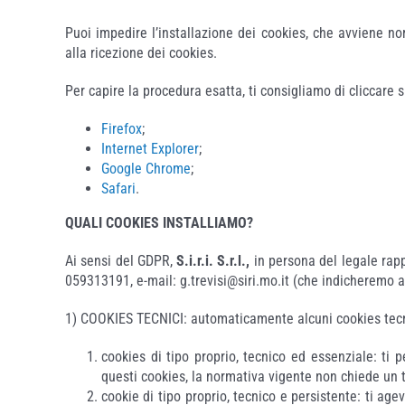
Puoi impedire l’installazione dei cookies, che avviene no
alla ricezione dei cookies.
Per capire la procedura esatta, ti consigliamo di cliccare s
Firefox
;
Internet Explorer
;
Google Chrome
;
Safari
.
QUALI COOKIES INSTALLIAMO?
Ai sensi del GDPR,
S.i.r.i. S.r.l.,
in persona del legale rapp
059313191, e-mail: g.trevisi@siri.mo.it (che indicheremo an
1) COOKIES TECNICI: automaticamente alcuni cookies tecnici
cookies di tipo proprio, tecnico ed essenziale: ti 
questi cookies, la normativa vigente non chiede un t
cookie di tipo proprio, tecnico e persistente: ti ag