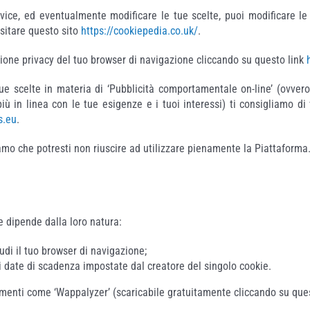
evice, ed eventualmente modificare le tue scelte, puoi modificare le i
isitare questo sito
https://cookiepedia.co.uk/
.
azione privacy del tuo browser di navigazione cliccando su questo link
tue scelte in materia di ‘Pubblicità comportamentale on-line’ (ovvero
più in linea con le tue esigenze e i tuoi interessi) ti consigliamo d
s.eu
.
miamo che potresti non riuscire ad utilizzare pienamente la Piattaforma
e dipende dalla loro natura:
di il tuo browser di navigazione;
i date di scadenza impostate dal creatore del singolo cookie.
trumenti come ‘Wappalyzer’ (scaricabile gratuitamente cliccando su que