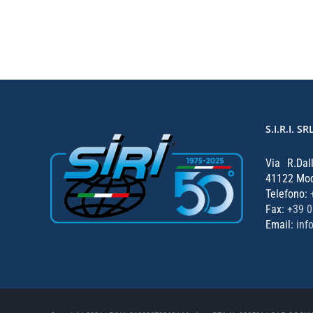
S.I.R.I. SR
Via R.Dal
41122 Mode
Telefono:
Fax:
+39 
Email:
inf