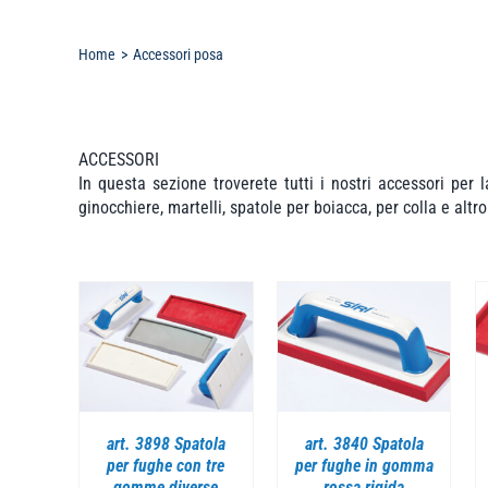
Home
Accessori posa
ACCESSORI
In questa sezione troverete tutti i nostri accessori per l
ginocchiere, martelli, spatole per boiacca, per colla e altr
AGLI
DETTAGLI
DETTAGLI
art. 3898 Spatola
art. 3840 Spatola
per fughe con tre
per fughe in gomma
gomme diverse
rossa rigida