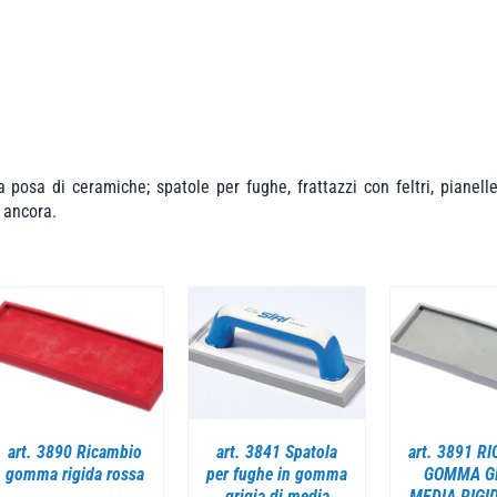
a posa di ceramiche; spatole per fughe, frattazzi con feltri, pianelle
o ancora.
DETTAGLI
DETTAGLI
art. 3890 Ricambio
art. 3841 Spatola
art. 3891 R
gomma rigida rossa
per fughe in gomma
GOMMA G
grigia di media
MEDIA RIGID