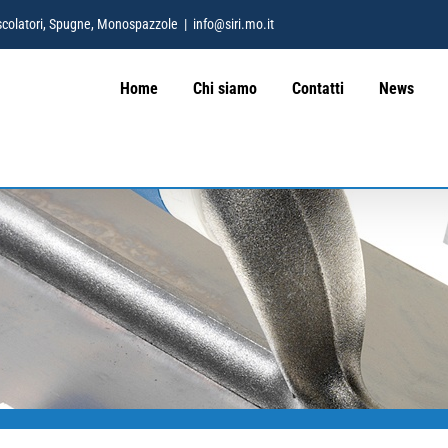
 Mescolatori, Spugne, Monospazzole
|
info@siri.mo.it
Home
Chi siamo
Contatti
News