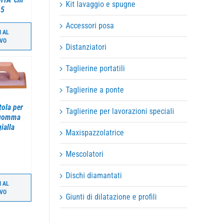
Kit lavaggio e spugne
,5
Accessori posa
I AL
IVO
Distanziatori
Taglierine portatili
Taglierine a ponte
tola per
Taglierine per lavorazioni speciali
 gomma
ialla
Maxispazzolatrice
Mescolatori
Dischi diamantati
I AL
IVO
Giunti di dilatazione e profili