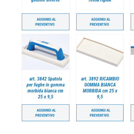
AGGIUNGI AL
AGGIUNGI AL
PREVENTIVO
PREVENTIVO
AGLI
DETTAGLI
DETTAGLI
art. 3842 Spatola
art. 3892 RICAMBIO
per fughe in gomma
GOMMA BIANCA
morbida bianca cm
MORBIDA cm 25 x
25 x 9,5
9,5
AGGIUNGI AL
AGGIUNGI AL
PREVENTIVO
PREVENTIVO