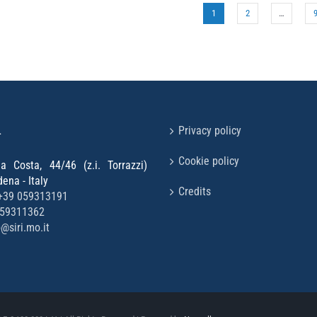
1
2
…
L
Privacy policy
Cookie policy
la Costa, 44/46 (z.i. Torrazzi)
na - Italy
Credits
+39 059313191
059311362
o@siri.mo.it