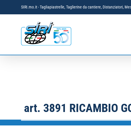
Salta
SIRI.mo.it - Tagliapiastrelle, Taglierine da cantiere, Distanziatori,
al
contenuto
art. 3891 RICAMBIO G