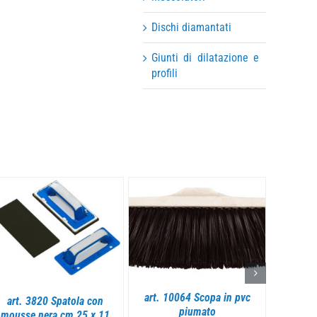
Dischi diamantati
Giunti di dilatazione e
profili
DETTAGLI
DETTAGLI
art. 1
boiacc
art. 10064 Scopa in pvc
art. 3840 Spatola per
AGGIU
piumato
fughe in gomma rossa