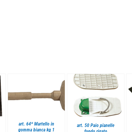
DETTAGLI
DETTAGLI
art. 50 Paio pianelle
art. 3820 Spatola con
fondo rigato
mousse nera cm 25 x 11