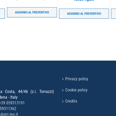
AGGIUNGI AL PREVENTIVO
AGGIUNGI AL PREVENTIVO
L
Privacy policy
Cookie policy
la Costa, 44/46 (z.i. Torrazzi)
na - Italy
Credits
+39 059313191
059311362