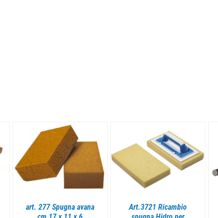
DETTAGLI
DETTAGLI
art. 277 Spugna avana
Art.3721 Ricambio
cm 17 x 11 x 6
spugna Hidro per