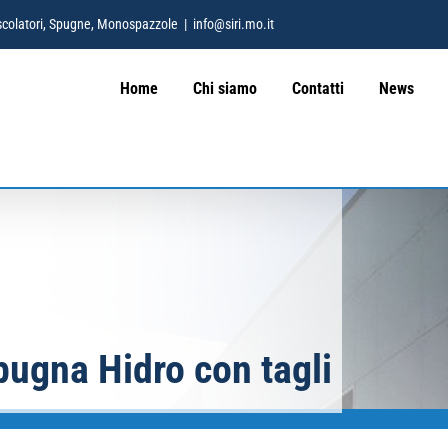
 Mescolatori, Spugne, Monospazzole
|
info@siri.mo.it
Home
Chi siamo
Contatti
News
ugna Hidro con tagli