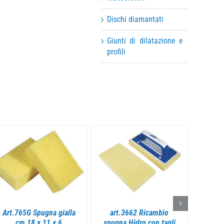
Dischi diamantati
Giunti di dilatazione e
profili
DETTAGLI
DETTAGLI
Art.765G Spugna gialla
art.3662 Ricambio
Art. 7
cm 18 x 11 x 6
spugna Hidro con tagli
in cell