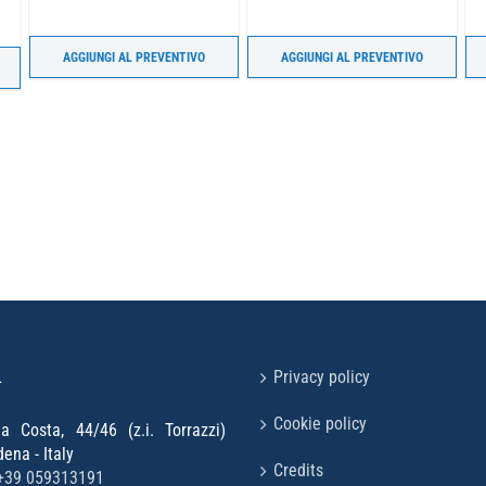
AGGIUNGI AL PREVENTIVO
AGGIUNGI AL PREVENTIVO
L
Privacy policy
Cookie policy
la Costa, 44/46 (z.i. Torrazzi)
na - Italy
Credits
+39 059313191