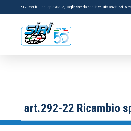
Salta
SIRI.mo.it - Tagliapiastrelle, Taglierine da cantiere, Distanziatori,
al
contenuto
art.292-22 Ricambio sp