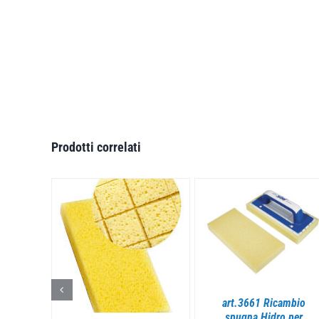
Prodotti correlati
DETTAGLI
DETTAGLI
LI
pugna
art.3661 Ricambio
dro +
spugna Hidro per