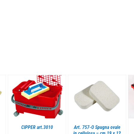
DETTAGLI
DETTAGLI
CIPPER art.3010
Art. 757-O Spugna ovale
in cellulosa – cm 19 x 12