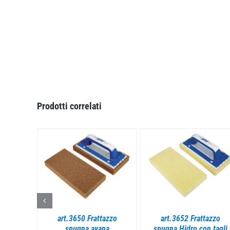
Prodotti correlati
I
DETTAGLI
DETTAGLI
aggancio
art.3650 Frattazzo
art.3652 Frattazzo
 KIT
spugna avana
spugna Hidro con tagli