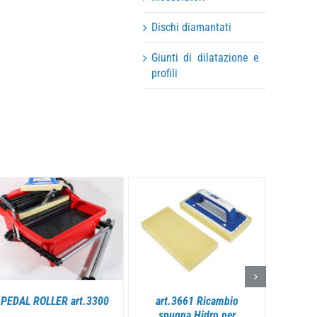
Dischi diamantati
Giunti di dilatazione e
profili
DETTAGLI
DETTAGLI
PEDAL ROLLER art.3300
art.3661 Ricambio
art. 2
spugna Hidro per
cm