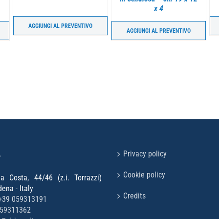
x 4
AGGIUNGI AL PREVENTIVO
AGGIUNGI AL PREVENTIVO
L
Privacy policy
Cookie policy
la Costa, 44/46 (z.i. Torrazzi)
na - Italy
Credits
+39 059313191
059311362