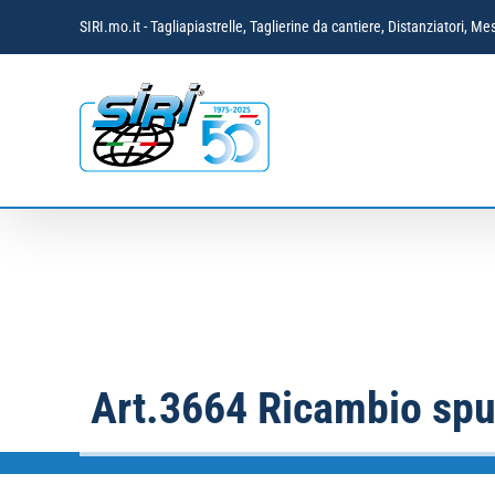
Salta
SIRI.mo.it - Tagliapiastrelle, Taglierine da cantiere, Distanziatori,
al
contenuto
Art.3664 Ricambio spu