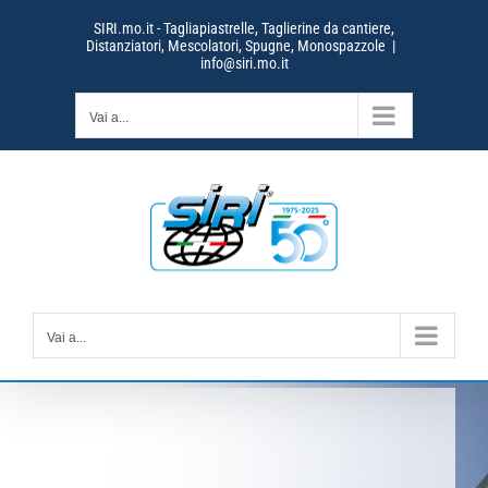
Salta
SIRI.mo.it - Tagliapiastrelle, Taglierine da cantiere,
al
Distanziatori, Mescolatori, Spugne, Monospazzole
|
contenuto
info@siri.mo.it
Vai a...
Vai a...