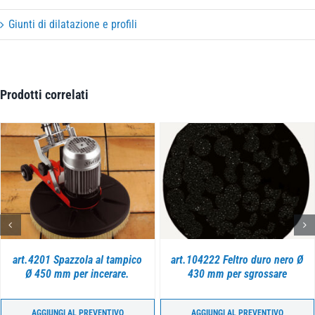
Giunti di dilatazione e profili
Prodotti correlati
DETTAGLI
DETTAGLI
art.4201 Spazzola al tampico
art.104222 Feltro duro nero Ø
Ø 450 mm per incerare.
430 mm per sgrossare
AGGIUNGI AL PREVENTIVO
AGGIUNGI AL PREVENTIVO