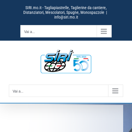
Salta
SIRI.mo.it - Tagliapiastrelle, Taglierine da cantiere,
al
Distanziatori, Mescolatori, Spugne, Monospazzole
|
contenuto
info@siri.mo.it
Vai a...
Vai a...