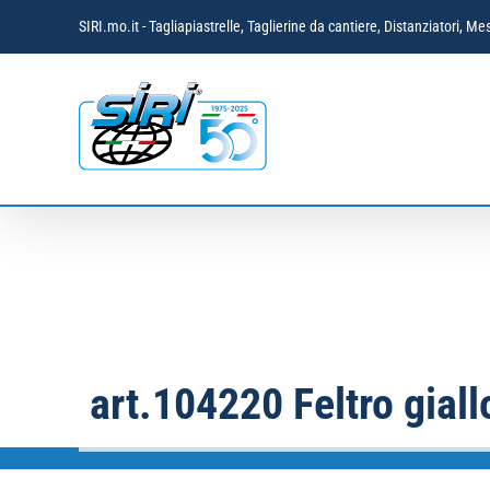
Salta
SIRI.mo.it - Tagliapiastrelle, Taglierine da cantiere, Distanziatori,
al
contenuto
art.104220 Feltro gial