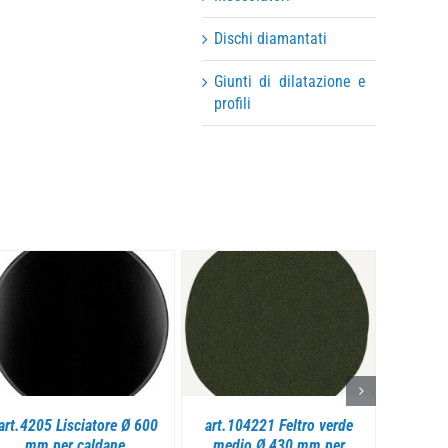
Dischi diamantati
Giunti di dilatazione e
profili
DETTAGLI
DETTAGLI
art.4205 Lisciatore Ø 600
art.104221 Feltro verde
art.4
mm per caldane.
medio Ø 430 mm per
accia