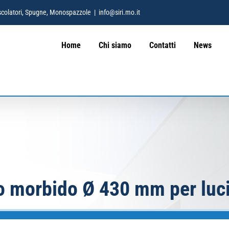
 Mescolatori, Spugne, Monospazzole
|
info@siri.mo.it
Home
Chi siamo
Contatti
News
lo morbido Ø 430 mm per luc