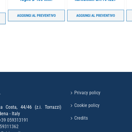
AGGIUNGI AL PREVENTIVO
AGGIUNGI AL PREVENTIVO
L
Privacy policy
Cookie policy
la Costa, 44/46 (z.i. Torrazzi)
na - Italy
Credits
+39 059313191
059311362