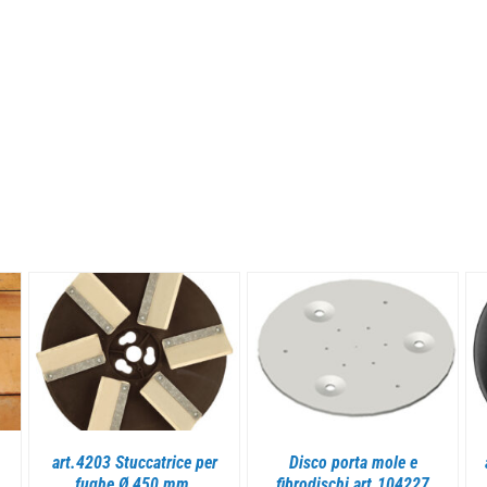
DETTAGLI
DETTAGLI
art.4203 Stuccatrice per
Disco porta mole e
fughe Ø 450 mm.
fibrodischi art.104227