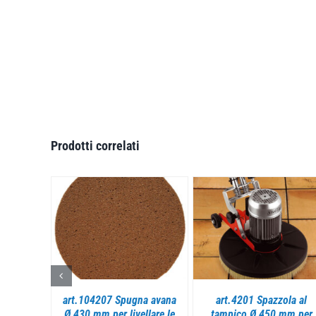
Prodotti correlati
I
DETTAGLI
DETTAGLI
atore Ø
art.104207 Spugna avana
art.4201 Spazzola al
schi
Ø 430 mm per livellare le
tampico Ø 450 mm per