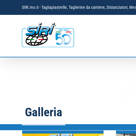
Salta
SIRI.mo.it - Tagliapiastrelle, Taglierine da cantiere, Distanziatori,
al
contenuto
Galleria