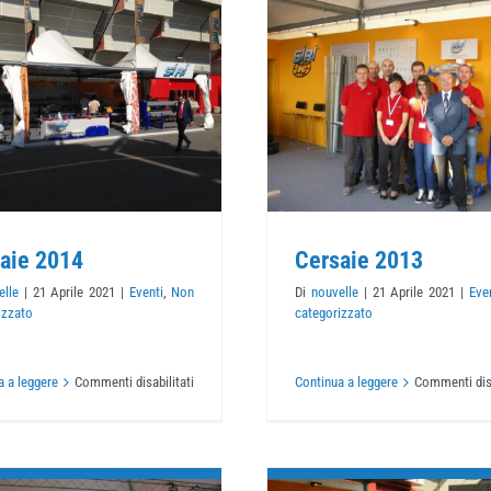
Cersaie 2013
Cersaie 
Eventi
Non categorizzato
Eventi
Non catego
aie 2014
Cersaie 2013
elle
|
21 Aprile 2021
|
Eventi
,
Non
Di
nouvelle
|
21 Aprile 2021
|
Eve
izzato
categorizzato
su
a a leggere
Commenti disabilitati
Continua a leggere
Commenti disa
Cersaie
2014