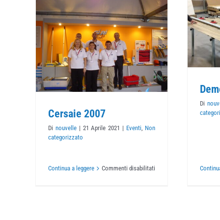
Demo USA
7
Eventi
Non categorizzato
o
Dem
Di
nouv
Cersaie 2007
categor
Di
nouvelle
|
21 Aprile 2021
|
Eventi
,
Non
categorizzato
su
Continua a leggere
Commenti disabilitati
Continu
Cersaie
2007