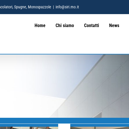
 Mescolatori, Spugne, Monospazzole
|
info@siri.mo.it
Home
Chi siamo
Contatti
News