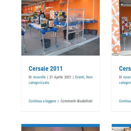
1
Cersaie 2010
o
Eventi
Non categorizzato
Cersaie 2011
Cers
Di
nouvelle
|
21 Aprile 2021
|
Eventi
,
Non
Di
nouv
categorizzato
categor
su
Continua a leggere
Commenti disabilitati
Continu
Cersaie
2011