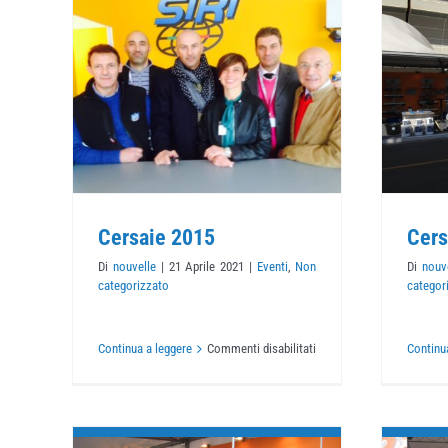
5
Cersaie 2014
o
Eventi
Non categorizzato
Cersaie 2015
Cers
Di
nouvelle
|
21 Aprile 2021
|
Eventi
,
Non
Di
nouv
categorizzato
categor
su
Continua a leggere
Commenti disabilitati
Continu
Cersaie
2015