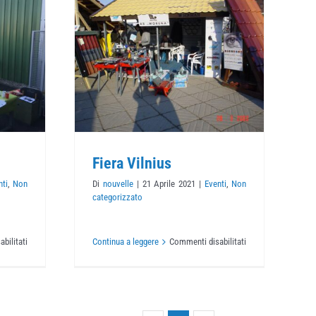
nius
rizzato
Fiera Vilnius
nti
,
Non
Di
nouvelle
|
21 Aprile 2021
|
Eventi
,
Non
categorizzato
su
su
bilitati
Continua a leggere
Commenti disabilitati
Demo
Fiera
Francia
Vilnius