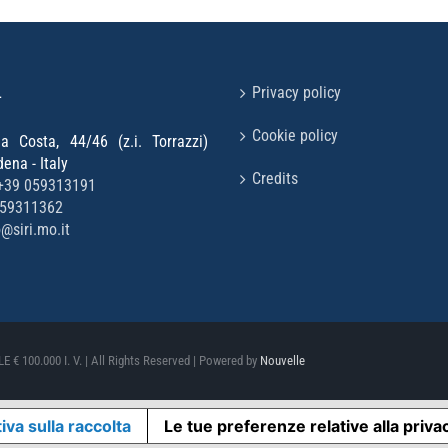
L
Privacy policy
Cookie policy
la Costa, 44/46 (z.i. Torrazzi)
na - Italy
Credits
+39 059313191
059311362
o@siri.mo.it
 € 100.000 I. V. | All Rights Reserved | Powered by
Nouvelle
iva sulla raccolta
Le tue preferenze relative alla priva