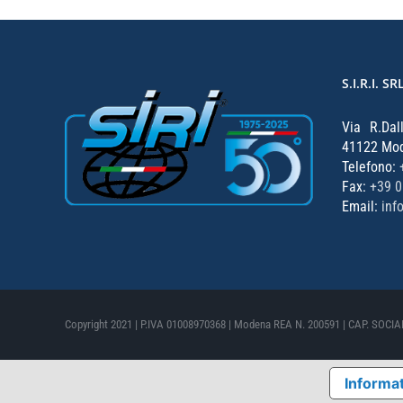
S.I.R.I. SR
Via R.Dal
41122 Mode
Telefono:
Fax:
+39 
Email:
inf
Copyright 2021 | P.IVA 01008970368 | Modena REA N. 200591 | CAP. SOCIALE
Informat