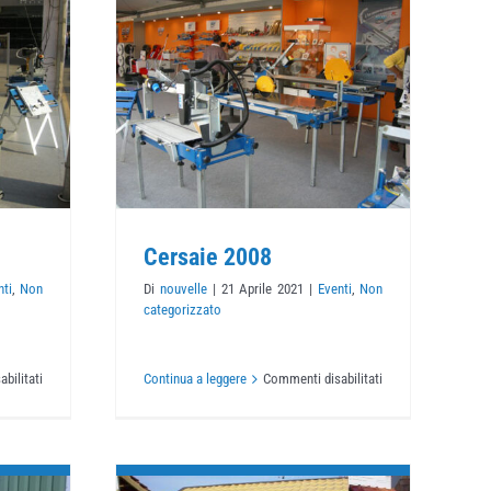
2008
rizzato
Cersaie 2008
nti
,
Non
Di
nouvelle
|
21 Aprile 2021
|
Eventi
,
Non
categorizzato
su
su
bilitati
Continua a leggere
Commenti disabilitati
Cersaie
Cersaie
2009
2008