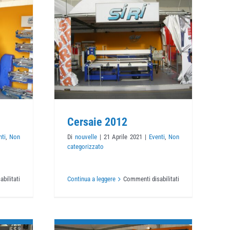
2012
rizzato
Cersaie 2012
nti
,
Non
Di
nouvelle
|
21 Aprile 2021
|
Eventi
,
Non
categorizzato
su
su
bilitati
Continua a leggere
Commenti disabilitati
Cersaie
Cersaie
2013
2012