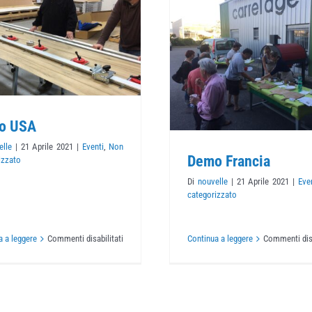
Demo Francia
Fiera Vil
Eventi
Non categorizzato
Eventi
Non catego
o USA
elle
|
21 Aprile 2021
|
Eventi
,
Non
Demo Francia
izzato
Di
nouvelle
|
21 Aprile 2021
|
Eve
categorizzato
su
a a leggere
Commenti disabilitati
Continua a leggere
Commenti disa
Demo
USA