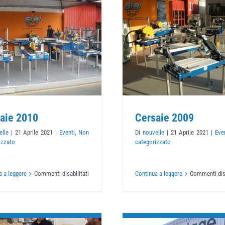
Cersaie 2009
Cersaie 
Eventi
Non categorizzato
Eventi
Non catego
aie 2010
Cersaie 2009
elle
|
21 Aprile 2021
|
Eventi
,
Non
Di
nouvelle
|
21 Aprile 2021
|
Eve
izzato
categorizzato
su
a a leggere
Commenti disabilitati
Continua a leggere
Commenti disa
Cersaie
2010