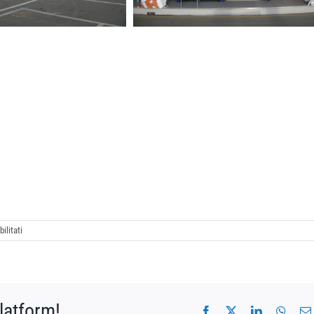
su
ilitati
Cersaie
2012
latform!
Facebook
X
LinkedIn
What