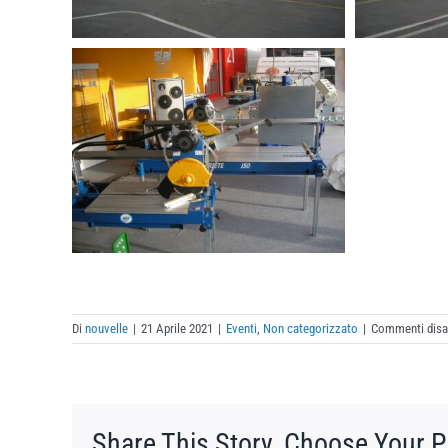
Di
nouvelle
|
21 Aprile 2021
|
Eventi
,
Non categorizzato
|
Commenti disab
Share This Story, Choose Your P