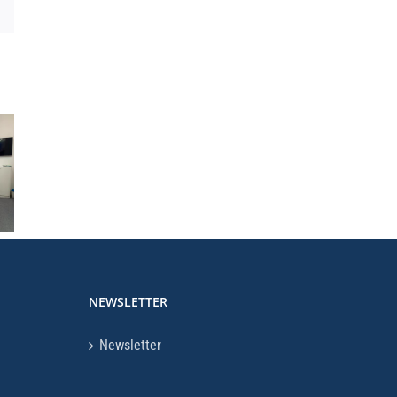
o
chia
50°
Cersa
no
ANNIVERSARIO
2025 f
6
NEWSLETTER
Newsletter