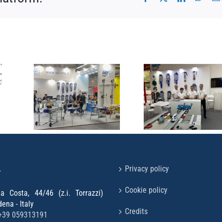
Dem
ie
Cersaie
Slovac
oto
2024
Giug
202
L
Privacy policy
Cookie policy
la Costa, 44/46 (z.i. Torrazzi)
na - Italy
Credits
+39 059313191