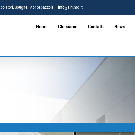
 Mescolatori, Spugne, Monospazzole
|
info@siri.mo.it
Home
Chi siamo
Contatti
News