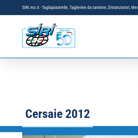
Salta
SIRI.mo.it - Tagliapiastrelle, Taglierine da cantiere, Distanziatori,
al
contenuto
Cersaie 2012