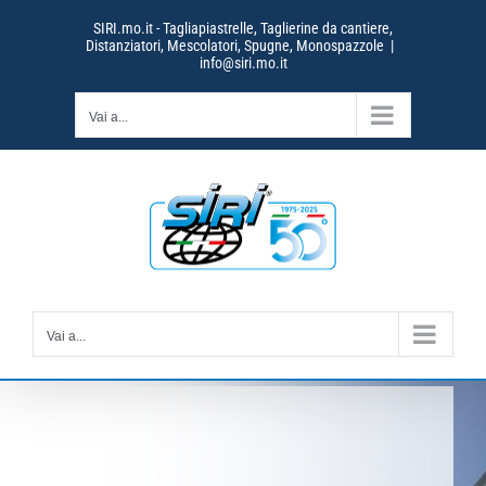
Salta
SIRI.mo.it - Tagliapiastrelle, Taglierine da cantiere,
al
Distanziatori, Mescolatori, Spugne, Monospazzole
|
contenuto
info@siri.mo.it
Vai a...
Vai a...