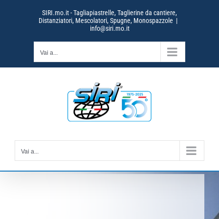
Salta
SIRI.mo.it - Tagliapiastrelle, Taglierine da cantiere,
al
Distanziatori, Mescolatori, Spugne, Monospazzole
|
contenuto
info@siri.mo.it
Vai a...
Vai a...