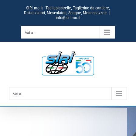
Salta
SIRI.mo.it - Tagliapiastrelle, Taglierine da cantiere,
al
Distanziatori, Mescolatori, Spugne, Monospazzole
|
contenuto
info@siri.mo.it
Vai a...
Vai a...