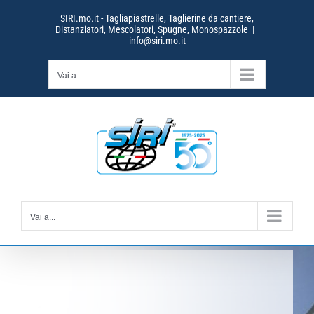
Salta
SIRI.mo.it - Tagliapiastrelle, Taglierine da cantiere,
al
Distanziatori, Mescolatori, Spugne, Monospazzole
|
contenuto
info@siri.mo.it
Vai a...
Vai a...