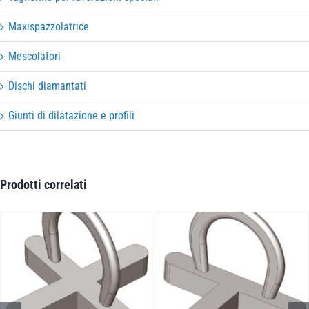
Maxispazzolatrice
Mescolatori
Dischi diamantati
Giunti di dilatazione e profili
Prodotti correlati
DETTAGL
DETTAGLI