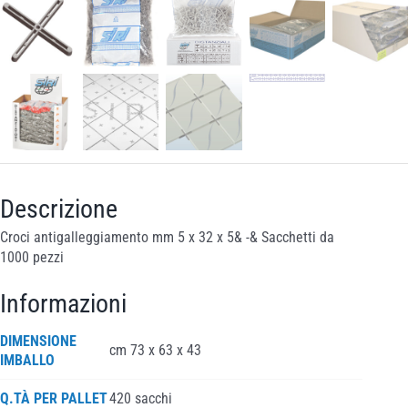
Descrizione
Croci antigalleggiamento mm 5 x 32 x 5& -& Sacchetti da
1000 pezzi
Informazioni
DIMENSIONE
cm 73 x 63 x 43
IMBALLO
Q.TÀ PER PALLET
420 sacchi