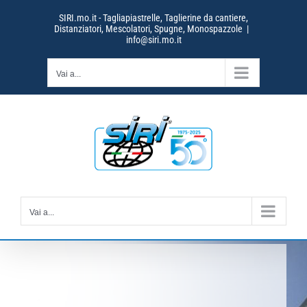
Salta
SIRI.mo.it - Tagliapiastrelle, Taglierine da cantiere,
al
Distanziatori, Mescolatori, Spugne, Monospazzole
|
contenuto
info@siri.mo.it
Vai a...
Vai a...