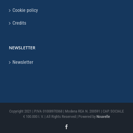
Cookie policy
Credits
NEWSLETTER
Newsletter
Copyright 2021 | P.IVA 01008970368 | Modena REA N. 200591 | CAP. SOCIALE
€ 100.000 I. V. | All Rights Reserved | Powered by
Nouvelle
Facebook