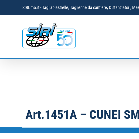
Salta
SIRI.mo.it - Tagliapiastrelle, Taglierine da cantiere, Distanziatori,
al
contenuto
Art.1451A – CUNEI S