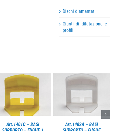
Dischi diamantati
Giunti di dilatazione e
profili
DETTAGLI
DETTAGLI
Art.1401C – BASI
Art.1402A – BASI
Art
SUPPORTO – FUGHE 1
SUPPORTO – FUGHE
SUPPO