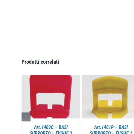
Prodotti correlati
I
DETTAGLI
DETTAGLI
CUNEI
Art.1403C – BASI
Art.1401P – BASI
EL
SUPPORTO – FUGHE 3
SUPPORTO – FUGHE 1