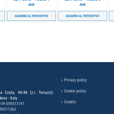
mm
mm
AGGIUNGI AL PREVENTIVO
AGGIUNGI AL PREVENTIVO
L
Privacy policy
Cookie policy
la Costa, 44/46 (z.i. Torrazzi)
na - Italy
Credits
+39 059313191
059311362