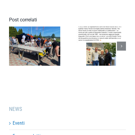
Post correlati
a
50°
Cersaie
ANNIVERSARIO
2025 foto
NEWS
Eventi