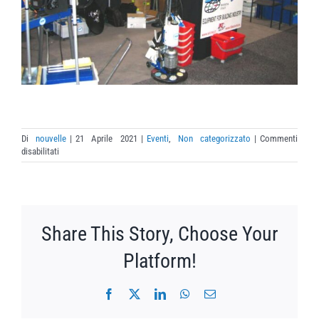
Di
nouvelle
|
21 Aprile 2021
|
Eventi
,
Non categorizzato
|
Commenti
su
disabilitati
Fiera
Las
Vegas
2007
Share This Story, Choose Your
Platform!
Facebook
X
LinkedIn
WhatsApp
Email