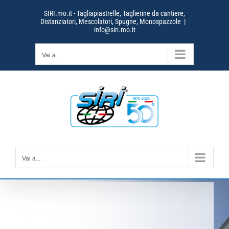
Salta
SIRI.mo.it - Tagliapiastrelle, Taglierine da cantiere,
al
Distanziatori, Mescolatori, Spugne, Monospazzole
|
contenuto
info@siri.mo.it
Vai a...
Vai a...