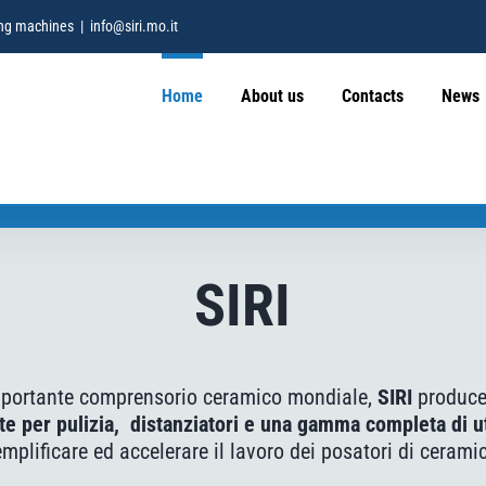
hing machines
|
info@siri.mo.it
Home
About us
Contacts
News
SIRI
importante comprensorio ceramico mondiale,
SIRI
produc
e per pulizia, distanziatori e una gamma completa di ut
mplificare ed accelerare il lavoro dei posatori di ceramic