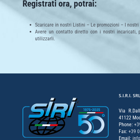
Registrati ora, potrai:
Scaricare in nostri Listini – Le promozioni – I nostri
Avere un contatto diretto con i nostri incaricati,
utilizzarli.
S.I.R.I. SR
Via R.Dal
41122 Mode
Phone:
+3
Fax:
+39 
Email:
inf