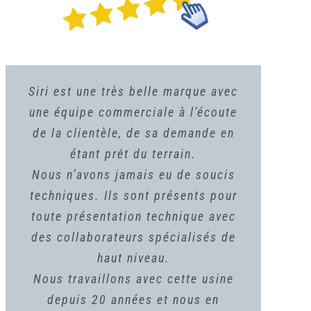
Best tools for professionals
Available in Poland
Extremely correct supplier
Przemysław
Dzioba
Extremely correct supplier. We have
Siri est une très belle marque avec
I just want to say thank you for this
I bought this Siri 90 and I am very
been working and representing SIRI
une équipe commerciale à l’écoute
pleased with it I loved it and it help
great website. I found a solution
de la clientèle, de sa demande en
for more than 26 years. We have
here on siri.mo.it for my issue.
a lot.
not had any quality problems and
étant prêt du terrain.
our customers are satisfied with all
Nous n’avons jamais eu de soucis
Siri 90 happy happy
Thanks
Joseph from Poland
Ihsan nadir
the products. SIRI has established
techniques. Ils sont présents pour
toute présentation technique avec
itself on our market as one of the
des collaborateurs spécialisés de
leading brands of machines and
products related to the laying of
haut niveau.
Nous travaillons avec cette usine
flooring and cladding and has
depuis 20 années et nous en
become a symbol of quality.