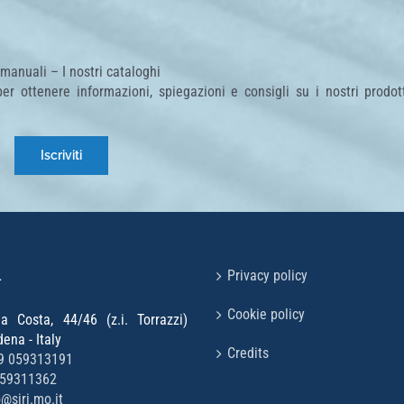
 manuali – I nostri cataloghi
 per ottenere informazioni, spiegazioni e consigli su i nostri prodo
Iscriviti
L
Privacy policy
Cookie policy
la Costa, 44/46 (z.i. Torrazzi)
na - Italy
Credits
9 059313191
059311362
o@siri.mo.it