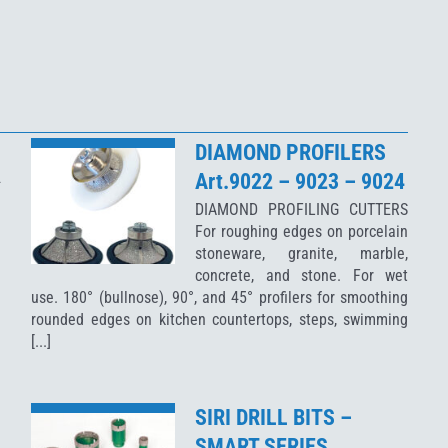
DIAMOND PROFILERS
Art.9022 – 9023 – 9024
4
DIAMOND PROFILING CUTTERS
For roughing edges on porcelain
stoneware, granite, marble,
concrete, and stone. For wet
use. 180° (bullnose), 90°, and 45° profilers for smoothing
rounded edges on kitchen countertops, steps, swimming
[...]
SIRI DRILL BITS –
SMART SERIES