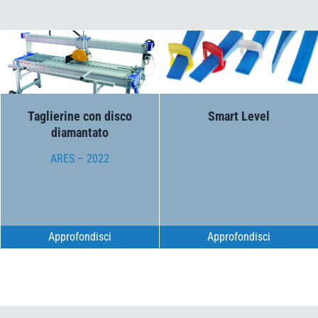
Taglierine con disco
Smart Level
diamantato
ARES – 2022
Approfondisci
Approfondisci