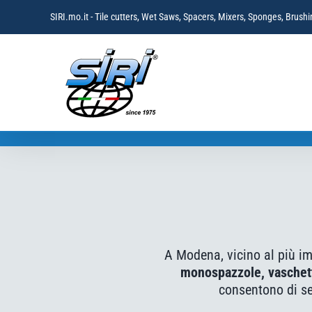
Skip
SIRI.mo.it - Tile cutters, Wet Saws, Spacers, Mixers, Sponges, Brus
to
content
A Modena, vicino al più 
monospazzole, vaschett
consentono di se