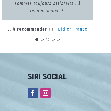
sommes toujours satisfaits : à
recommander !!!
Extremely correct supplier
Nobella Ltd.
...à recommander !!!
,
Didier France
SIRI SOCIAL