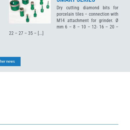
M
Dry cutting diamond bits for
h
porcelain tiles – connection with
.
M14 attachment for grinder. Ø
mm 6 – 8 – 10 – 12- 16 – 20 –
22 – 27 – 35 – [...]
ther news