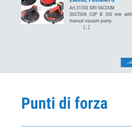
Art.31300 SIRI VACUU
SUCTION CUP Ø 200 mm wit
manual vacuum pump
[...]
…o
Punti di forza