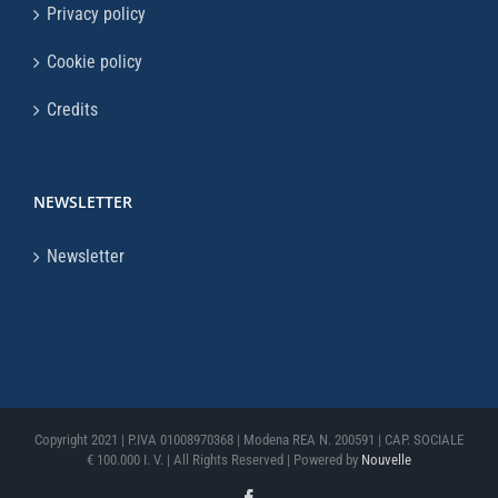
Privacy policy
Cookie policy
Credits
NEWSLETTER
Newsletter
Copyright 2021 | P.IVA 01008970368 | Modena REA N. 200591 | CAP. SOCIALE
€ 100.000 I. V. | All Rights Reserved | Powered by
Nouvelle
Facebook