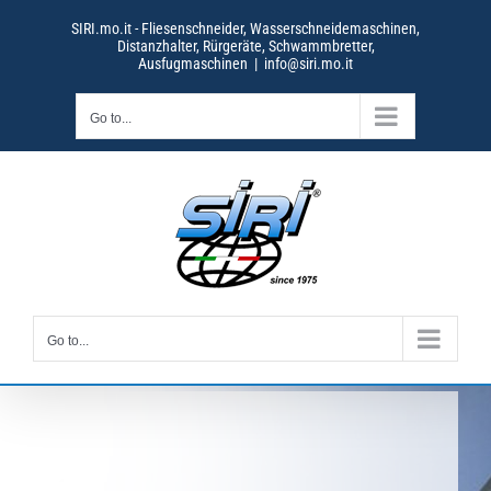
Skip
SIRI.mo.it - Fliesenschneider, Wasserschneidemaschinen,
to
Distanzhalter, Rürgeräte, Schwammbretter,
content
Ausfugmaschinen
|
info@siri.mo.it
Go to...
Go to...