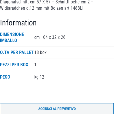
Diagonalschnitt cm 57 X 57 – Schnitthoehe cm 2 –
Widiaradchen d.12 mm mit Bolzen art.148BLI
Information
DIMENSIONE
cm 104 x 32 x 26
IMBALLO
Q.TÀ PER PALLET
18 box
PEZZI PER BOX
1
PESO
kg 12
AGGIUNGI AL PREVENTIVO