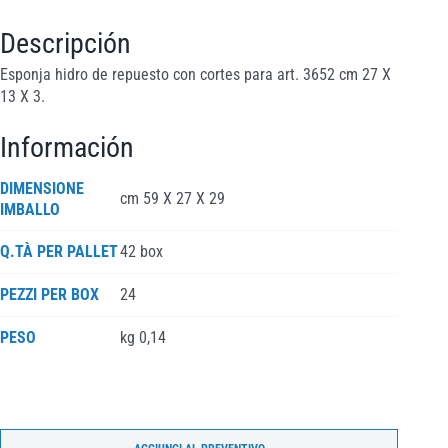
Descripción
Esponja hidro de repuesto con cortes para art. 3652 cm 27 X
13 X 3.
Información
DIMENSIONE
cm 59 X 27 X 29
IMBALLO
Q.TÀ PER PALLET
42 box
PEZZI PER BOX
24
PESO
kg 0,14