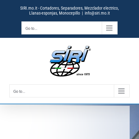
Skip
SIRI.mo.it - Cortadores, Separadores, Mezclador electrico,
to
Llanas-esponjas, Monocepillo
|
info@siri.mo.it
content
Go to...
Go to...