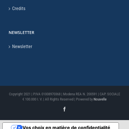
Credits
NEWSLETTER
Newsletter
Copyright 2021 | P.IVA 01008970368 | Modena REA N. 200591 | CAP. SOCIALE
€ 100.000 I. V. | All Rights Reserved | Powered by
Nouvelle
Facebook
Vos choix en matière de confidentialité