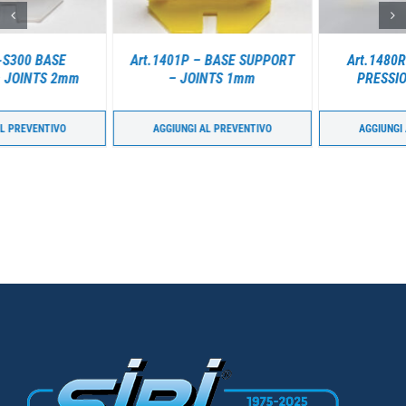
Art.1401P – BASE SUPPORT
Art.1480RIV – PINCES A
– JOINTS 1mm
PRESSION REGLABLE
AGGIUNGI AL PREVENTIVO
AGGIUNGI AL PREVENTIVO