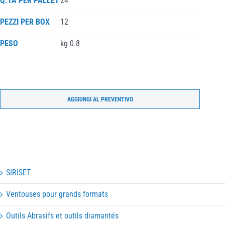
Q.TÀ PER PALLET
24
PEZZI PER BOX
12
PESO
kg 0.8
AGGIUNGI AL PREVENTIVO
SIRISET
Ventouses pour grands formats
Outils Abrasifs et outils diamantés