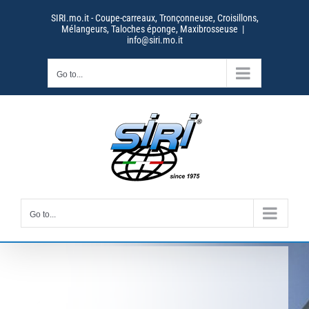
Skip
SIRI.mo.it - Coupe-carreaux, Tronçonneuse, Croisillons,
to
Mélangeurs, Taloches éponge, Maxibrosseuse
|
content
info@siri.mo.it
Go to...
Go to...